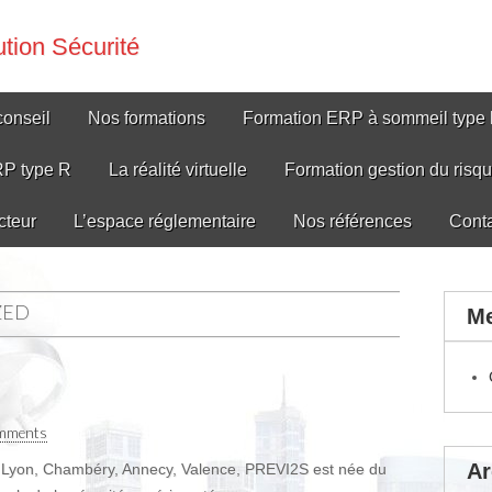
tion Sécurité
conseil
Nos formations
Formation ERP à sommeil type 
RP type R
La réalité virtuelle
Formation gestion du risq
cteur
L’espace réglementaire
Nos références
Cont
ZED
M
mments
Ar
 Lyon, Chambéry, Annecy, Valence, PREVI2S est née du