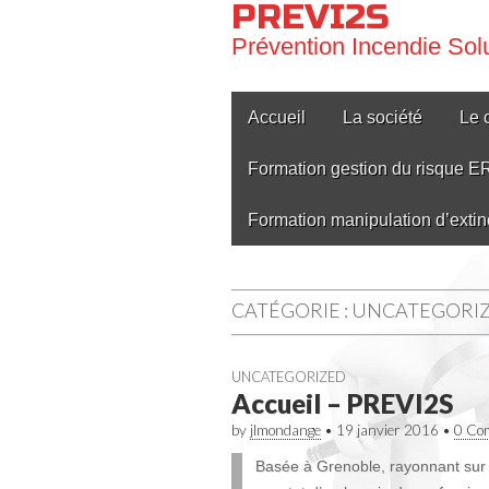
PREVI2S
Prévention Incendie Solu
Main
Skip
Accueil
La société
Le 
to
menu
content
Formation gestion du risque E
Formation manipulation d’extin
CATÉGORIE :
UNCATEGORI
UNCATEGORIZED
Accueil – PREVI2S
by
jlmondange
•
19 janvier 2016
•
0 Co
Basée à Grenoble, rayonnant sur