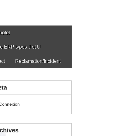
hotel
ue ERP types J et U
act
Réclamation/Incident
eta
Connexion
chives